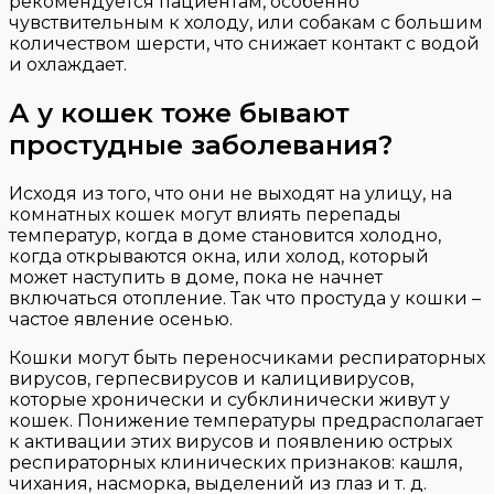
рекомендуется пациентам, особенно
чувствительным к холоду, или собакам с большим
количеством шерсти, что снижает контакт с водой
и охлаждает.
А у кошек тоже бывают
простудные заболевания?
Исходя из того, что они не выходят на улицу, на
комнатных кошек могут влиять перепады
температур, когда в доме становится холодно,
когда открываются окна, или холод, который
может наступить в доме, пока не начнет
включаться отопление. Так что простуда у кошки –
частое явление осенью.
Кошки могут быть переносчиками респираторных
вирусов, герпесвирусов и калицивирусов,
которые хронически и субклинически живут у
кошек. Понижение температуры предрасполагает
к активации этих вирусов и появлению острых
респираторных клинических признаков: кашля,
чихания, насморка, выделений из глаз и т. д.