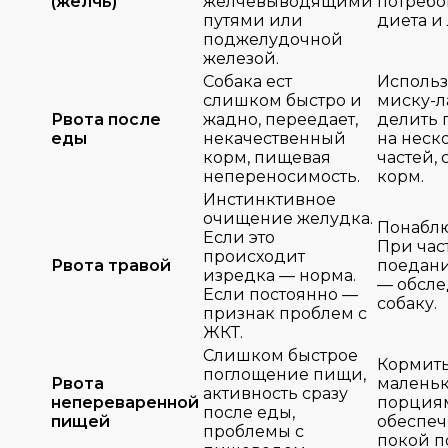
(желчь)
желчевыводящими
потребо
путями или
диета и
поджелудочной
железой.
Собака ест
Использ
слишком быстро и
миску-л
Рвота после
жадно, переедает,
делить
еды
некачественный
на неск
корм, пищевая
частей,
непереносимость.
корм.
Инстинктивное
очищение желудка.
Понаблю
Если это
При час
происходит
Рвота травой
поедани
изредка — норма.
— обсле
Если постоянно —
собаку.
признак проблем с
ЖКТ.
Слишком быстрое
Кормит
поглощение пищи,
Рвота
малень
активность сразу
непереваренной
порция
после еды,
пищей
обеспеч
проблемы с
покой п