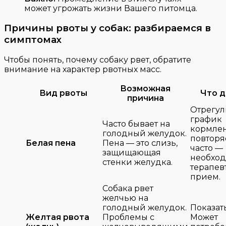
может угрожать жизни Вашего питомца.
Причины рвоты у собак: разбираемся в
симптомах
Чтобы понять, почему собаку рвет, обратите
внимание на характер рвотных масс.
Возможная
Вид рвоты
Что д
причина
Отрегул
график
Часто бывает на
кормлен
голодный желудок.
повторя
Белая пена
Пена — это слизь,
часто —
защищающая
необхо
стенки желудка.
терапев
прием.
Собака рвет
желчью на
голодный желудок.
Показать
Желтая рвота
Проблемы с
Может