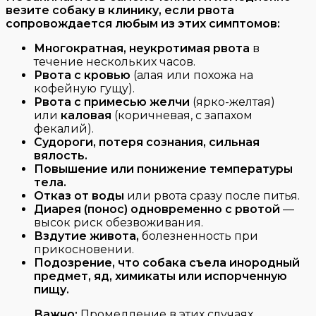
везите собаку в клинику, если рвота
сопровождается любым из этих симптомов:
Многократная, неукротимая рвота
в
течение нескольких часов.
Рвота с кровью
(алая или похожа на
кофейную гущу).
Рвота с примесью желчи
(ярко-желтая)
или
каловая
(коричневая, с запахом
фекалий).
Судороги, потеря сознания, сильная
вялость.
Повышение или понижение температуры
тела.
Отказ от воды
или рвота сразу после питья.
Диарея (понос) одновременно с рвотой
—
высок риск обезвоживания.
Вздутие живота,
болезненность при
прикосновении.
Подозрение, что собака съела инородный
предмет, яд, химикаты или испорченную
пищу.
Важно:
Промедление в этих случаях