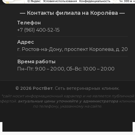
— Контакты филиала на Королёва —
Телефон
+7 (961) 400-52-15
Адрес
г. Ростов-на-Дону, проспект Королева, д. 20
Время работы
Пн–Пт: 9:00 – 20:00, Сб–Вс: 10:00 – 20:00
© 2026 РостВет
. Сеть ветеринарных клиник.
*сайт носит информационный характер и не является публичной
офертой.
актуальные цены уточняйте у администратора
клиник
по телефону, указанному на сайте.